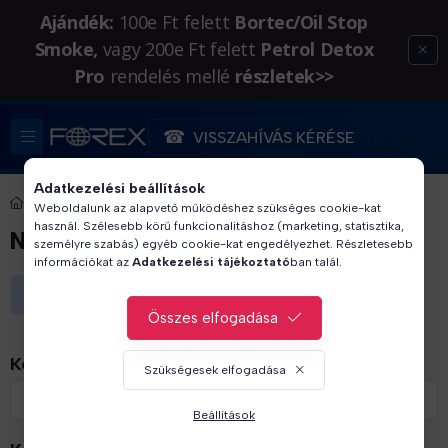
Ajándék:
100e Ft felett
Bortec/Oil Stop
Smoke,
vagy 200e Ft felett
Petrol Detox
Pro
rendelés mellé
részletek>>
VISSZAHÍVÁS KÉRÉSE
Adatkezelési beállítások
MÁRKÁINK
Weboldalunk az alapvető működéshez szükséges cookie-kat
használ. Szélesebb körű funkcionalitáshoz (marketing, statisztika,
NBA
személyre szabás) egyéb cookie-kat engedélyezhet. Részletesebb
információkat az
Adatkezelési tájékoztató
ban talál.
A kategóriában nincsenek termékek
Összes elfogadása
Keresendő kifejezés
Szükségesek elfogadása
Beállítások