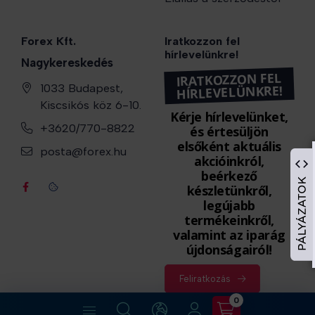
Forex Kft.
Iratkozzon fel
hírlevelünkre!
Nagykereskedés
IRATKOZZON FEL
1033 Budapest,
HÍRLEVELÜNKRE!
Kiscsikós köz 6-10.
Kérje hírlevelünket,
+3620/770-8822
és értesüljön
elsőként aktuális
posta@forex.hu
akcióinkról,
beérkező
készletünkről,
legújabb
termékeinkről,
valamint az iparág
újdonságairól!
Feliratkozás
0