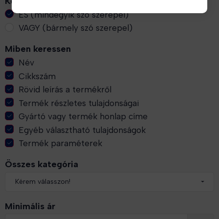
Keresés típusa
ÉS (mindegyik szó szerepel)
VAGY (bármely szó szerepel)
Miben keressen
Név
Cikkszám
Rövid leírás a termékről
Termék részletes tulajdonságai
Gyártó vagy termék honlap címe
Egyéb választható tulajdonságok
Termék paraméterek
Összes kategória
Minimális ár