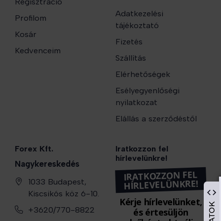
Regisztráció
Adatkezelési
Profilom
tájékoztató
Kosár
Fizetés
Kedvenceim
Szállítás
Elérhetőségek
Esélyegyenlőségi
nyilatkozat
Elállás a szerződéstől
Forex Kft.
Iratkozzon fel
hírlevelünkre!
Nagykereskedés
IRATKOZZON FEL
1033 Budapest,
HÍRLEVELÜNKRE!
Kiscsikós köz 6-10.
Kérje hírlevelünket,
+3620/770-8822
és értesüljön