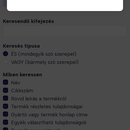
A kategóriában nincsenek termékek
Keresendő kifejezés
Keresés típusa
ÉS (mindegyik szó szerepel)
VAGY (bármely szó szerepel)
Miben keressen
Név
Cikkszám
Rövid leírás a termékről
Termék részletes tulajdonságai
Gyártó vagy termék honlap címe
Egyéb választható tulajdonságok