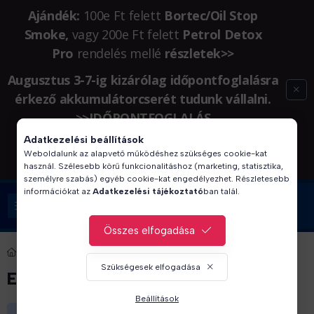
Ajándék:
100e Ft felett
Bortec/Oil Stop
Smoke,
vagy 200e Ft felett
Petrol Detox
Pro
rendelés mellé
részletek>>
Augusztus 3-7-ig kizárólag időpontfoglalásra
érkező akkumulátorcserét tudunk vállalni.
>>
IDŐPONTFOGLALÁS
Adatkezelési beállítások
Az augusztus 8-i munkanapon üzletünk
Weboldalunk az alapvető működéshez szükséges cookie-kat
ZÁRVA tart. Megértésüket köszönjük!
használ. Szélesebb körű funkcionalitáshoz (marketing, statisztika,
személyre szabás) egyéb cookie-kat engedélyezhet. Részletesebb
információkat az
Adatkezelési tájékoztató
ban talál.
VISSZAHÍVÁS KÉRÉSE
Összes elfogadása
MÁRKÁINK
Szükségesek elfogadása
EBIENNE
Beállítások